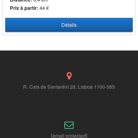
Prix ​​à partir:
44 €
Détails
R. Cais de Santarém 28, Lisboa 1100-585
[email protected]