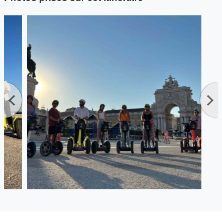
commerces – l’endroit idéal pour se connecter avec la vie
quotidienne à Lisbonne et pour déguster des collations
locales ou boire une ginginha sucrée. Ensuite, nous glissons
à côté du château de Saint Jorge, en nous arrêtant le long
des points de vue les plus étonnants de la vieille ville
vallonnée. Profitez de l’expérience de conduite en
découvrant des endroits incroyables comme le célèbre
marché aux puces de Feira da Ladra ou le Panthéon
national, rendant vos aventures à Lisbonne beaucoup plus
intéressantes.