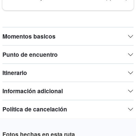
restaurantes.
Suba a la cima de Lisboa para llegar al mirador de Graça,
para encontrar la guinda del pastel en este recorrido épico.
Momentos basicos
Ven con nosotros en este viaje épico y descubre todo en
este Gran Tour en Segway por el centro histórico de la
Punto de encuentro
ciudad, donde tu guía te llevará a ver los lugares más
increíbles.
Itinerario
Información adicional
Política de cancelación
Fotos hechas en esta ruta