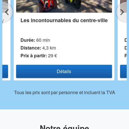
ay
Les incontournables du centre-ville
Durée:
60 min
D
Distance:
4,3 km
Di
Prix ​​à partir:
29 €
Pr
Détails
Tous les prix sont par personne et incluent la TVA
Notre équipe