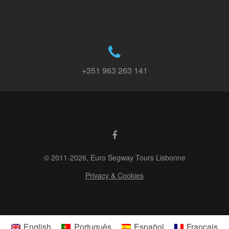
+351 963 263 141
© 2011-2026, Euro Segway Tours Lisbonne
Privacy & Cookies
English
Português
Español
Français