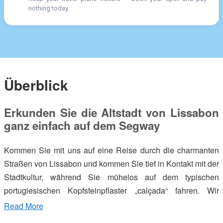
nothing today.
Überblick
Erkunden Sie die Altstadt von Lissabon
ganz einfach auf dem Segway
Kommen Sie mit uns auf eine Reise durch die charmanten
Straßen von Lissabon und kommen Sie tief in Kontakt mit der
Stadtkultur, während Sie mühelos auf dem typischen
portugiesischen Kopfsteinpflaster „calçada“ fahren. Wir
bahnen uns unseren Weg von der Küste des Flusses Tejo
Read More
aufwärts zur Spitze der Hügel, tauchen in die Straßen und