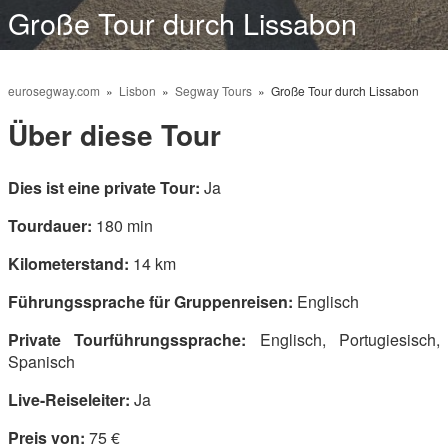
Große Tour durch Lissabon
eurosegway.com
»
Lisbon
»
Segway Tours
» Große Tour durch Lissabon
Über diese Tour
Dies ist eine private Tour:
Ja
Tourdauer:
180 min
Kilometerstand:
14 km
Führungssprache für Gruppenreisen:
Englisch
Private Tourführungssprache:
Englisch, Portugiesisch,
Spanisch
Live-Reiseleiter:
Ja
Preis von:
75 €