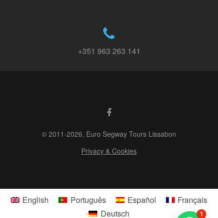
+351 963 263 141
© 2011-2026, Euro Segway Tours Lissabon
Privacy & Cookies
English
Português
Español
Français
Deutsch
1