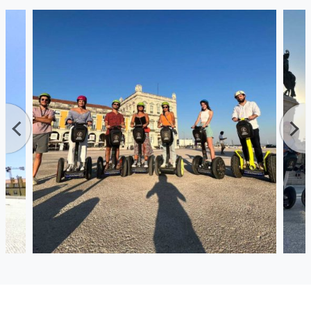
Welt zu erkunden. Wenn wir uns in die Stadt bewegen,
erreichen wir die belebten zentralen Plätze der Altstadt, die
voller Aktivität und Handel sind – der perfekte Ort, um sich
mit dem täglichen Leben in Lissabon zu verbinden und
einige lokale Snacks zu probieren oder eine süße Ginginha
zu trinken. Danach gleiten wir neben dem Schloss Saint
Jorge entlang und halten an den schönsten
Aussichtspunkten der hügeligen Altstadt. Genießen Sie das
Fahrerlebnis, während wir erstaunliche Orte wie den
berühmten Flohmarkt von Feira da Ladra oder das National
Pantheon entdecken, was Ihre Abenteuer in Lissabon viel
interessanter macht.