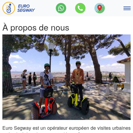
Main Navigation
Balades en segway
À propos de nous
Les incontournables du centre-v
Promenade de Lisbonne, 120 
Visite en Segway du fleuve Tag
Grand tour de Lisbonne, 180 m
Contact
À propos
Blog
Euro Segway est un opérateur européen de visites urbaines
Français