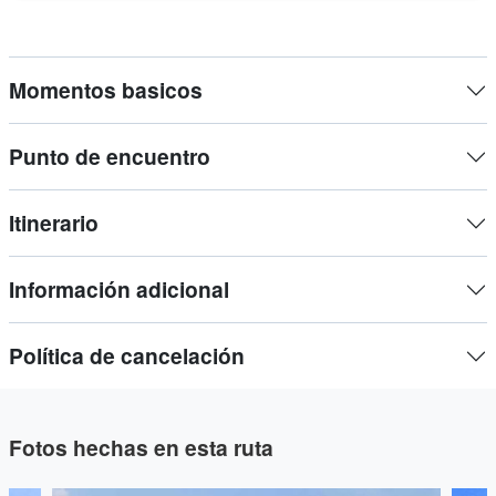
¡Este es el recorrido perfecto para principiantes en Segway
que desean divertirse sobre ruedas y conocer la ciudad para
Momentos basicos
obtener las mejores recomendaciones!
Punto de encuentro
Itinerario
Información adicional
Política de cancelación
Fotos hechas en esta ruta