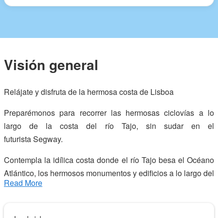
Visión general
Relájate y disfruta de la hermosa costa de Lisboa
Preparémonos para recorrer las hermosas ciclovías a lo
largo de la costa del río Tajo, sin sudar en el
futurista
Segway
.
Contempla la idílica costa donde el río Tajo besa el Océano
Atlántico, los hermosos monumentos y edificios a lo largo del
Read More
río: aprende la interesante historia de los grandes
navegantes de los descubrimientos mientras nos movemos
por la plaza central de
Terreiro do Paço
, la entrada de la