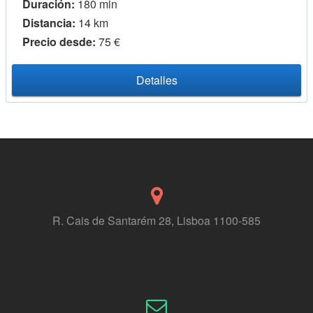
Duración:
180 min
Distancia:
14 km
Precio desde:
75 €
Detalles
R. Cais de Santarém 28, Lisboa 1100-585