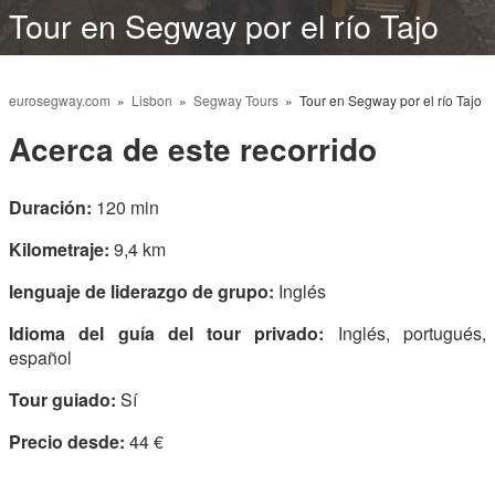
Tour en Segway por el río Tajo
eurosegway.com
»
Lisbon
»
Segway Tours
» Tour en Segway por el río Tajo
Acerca de este recorrido
Duración:
120 min
Kilometraje:
9,4 km
lenguaje de liderazgo de grupo:
Inglés
Idioma del guía del tour privado:
Inglés, portugués,
español
Tour guiado:
Sí
Precio desde:
44 €