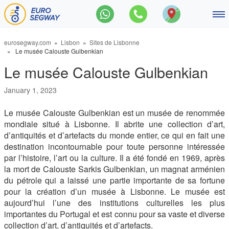
Main Navigation
Balades en segway
eurosegway.com
»
Lisbon
»
Sites de Lisbonne
» Le musée Calouste Gulbenkian
Les incontournables du centre-v
Le musée Calouste Gulbenkian
Promenade de Lisbonne, 120 
January 1, 2023
Visite en Segway du fleuve Tag
Le musée Calouste Gulbenkian est un musée de renommée
mondiale situé à Lisbonne. Il abrite une collection d’art,
Grand tour de Lisbonne, 180 m
d’antiquités et d’artefacts du monde entier, ce qui en fait une
destination incontournable pour toute personne intéressée
Contact
par l’histoire, l’art ou la culture. Il a été fondé en 1969, après
la mort de Calouste Sarkis Gulbenkian, un magnat arménien
À propos
du pétrole qui a laissé une partie importante de sa fortune
pour la création d’un musée à Lisbonne. Le musée est
Blog
aujourd’hui l’une des institutions culturelles les plus
importantes du Portugal et est connu pour sa vaste et diverse
collection d’art, d’antiquités et d’artefacts.
Français