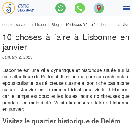
Main Navigation
Balades en segway
eurosegway.com
»
Lisbon
»
Blog
» 10 choses à faire à Lisbonne en janvier
10 choses à faire à Lisbonne en
Les incontournables du centre-v
janvier
Promenade de Lisbonne, 120 
January 2, 2023
Visite en Segway du fleuve Tag
Lisbonne est une ville dynamique et historique située sur la
Grand tour de Lisbonne, 180 m
côte atlantique du Portugal. Il est connu pour son architecture
époustouflante, sa délicieuse cuisine et son riche patrimoine
Contact
culturel. Janvier est le moment idéal pour visiter Lisbonne,
car le temps est doux et les foules moins nombreuses que
À propos
pendant les mois d’été. Voici dix choses à faire à Lisbonne
en janvier:
Blog
Visitez le quartier historique de Belém
Français