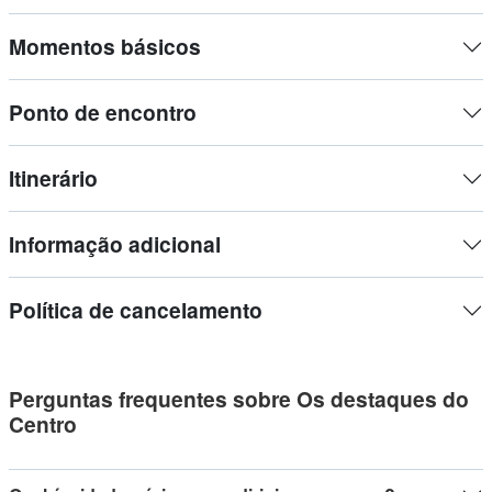
atmosfera cheia de história e cultura local, percorrendo sem
esforço as belas ruas e praças de calçada portuguesa.
Momentos básicos
Ponto de encontro
Itinerário
Informação adicional
Política de cancelamento
Perguntas frequentes sobre Os destaques do
Centro