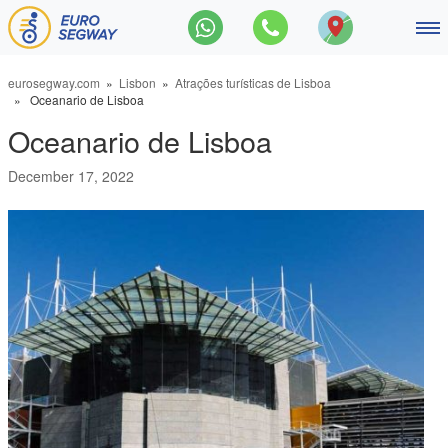
Navegação principal
Tours de Segway
eurosegway.com
»
Lisbon
»
Atrações turísticas de Lisboa
» Oceanario de Lisboa
Os destaques do Centro, 60 mi
Oceanario de Lisboa
Promenade de Lisboa em Segw
December 17, 2022
Passeio em segwa pelo rio Tej
Grande tour de Lisboa, 180 min
Contacto
Sobre nós
Blog
Português