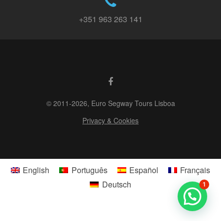
+351 963 263 141
© 2011-2026, Euro Segway Tours Lisboa
Privacy & Cookies
English
Português
Español
Français
Deutsch
1