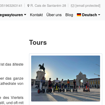
351963263141
R. Cais de Santarém 28
[email protected]
egwaytouren
Kontakt
Über uns
Blog
Deutsch
Tours
st das älteste
über das ganze
 Kathedrale von
e des Viertels
il, und oft mit