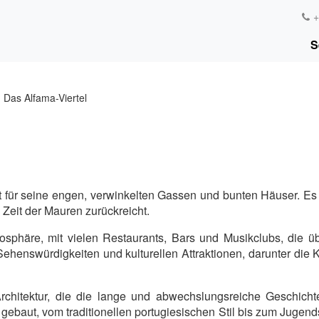
+
S
as Alfama-Viertel
t für seine engen, verwinkelten Gassen und bunten Häuser. Es i
e Zeit der Mauren zurückreicht.
mosphäre, mit vielen Restaurants, Bars und Musikclubs, die 
 Sehenswürdigkeiten und kulturellen Attraktionen, darunter die
rchitektur, die die lange und abwechslungsreiche Geschicht
ebaut, vom traditionellen portugiesischen Stil bis zum Jugendst