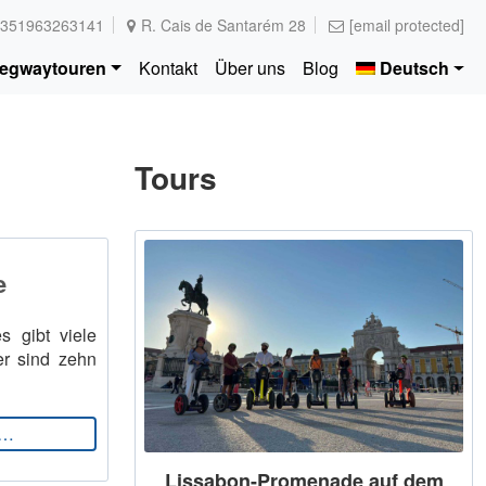
351963263141
R. Cais de Santarém 28
[email protected]
egwaytouren
Kontakt
Über uns
Blog
Deutsch
Tours
e
s gibt viele
er sind zehn
from 10 Lebensmittel, die man in Lissabon probieren sollte
n…
Lissabon-Promenade auf dem