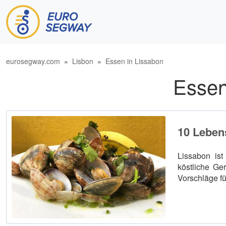
Hauptnavigation
eurosegway.com
»
Lisbon
»
Essen in Lissabon
Essen
10 Lebens
Lissabon ist
köstliche Ge
Vorschläge für